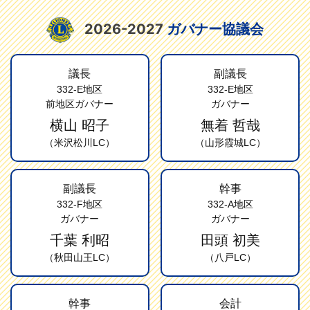
2026-2027
ガバナー協議会
議長
副議長
332-E地区
332-E地区
前地区ガバナー
ガバナー
横山 昭子
無着 哲哉
（米沢松川LC）
（山形霞城LC）
副議長
幹事
332-F地区
332-A地区
ガバナー
ガバナー
千葉 利昭
田頭 初美
（秋田山王LC）
（八戸LC）
幹事
会計