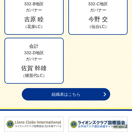
332-B地区
332-C地区
ガバナー
ガバナー
吉原 睦
今野 交
（花泉LC）
（仙台LC）
会計
332-D地区
ガバナー
佐賀 幹雄
（猪苗代LC）
組織表はこちら