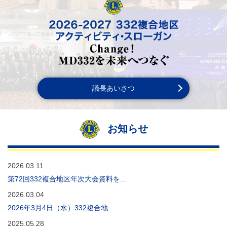
国際会長テーマ
議長あいさつ
We Serve
Make Your Mark 足跡をしるす
2024-2025 332複合地区アクティビティ・スロ
お知らせ
ーガン
ライオンズ活動に変革を!! 変革は今から そし
てあなたから MD332はワンチーム
2026.03.11
第72回332複合地区年次大会資料を...
2026.03.04
2026年3月4日（水）332複合地...
2025.05.28